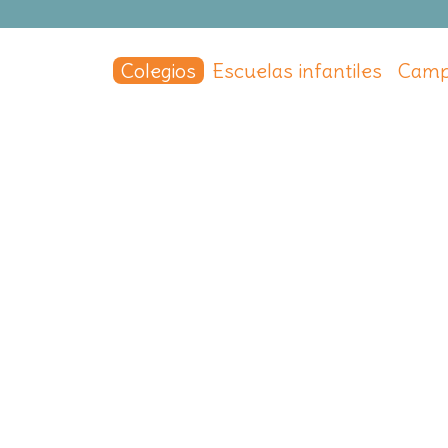
Colegios
Escuelas infantiles
Camp
estro
o Maestro
drid Capital
,
Madrid