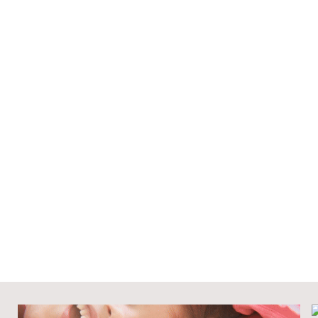
Otras características
Número de grupos por cur
Niveles concertados
Infanti
o