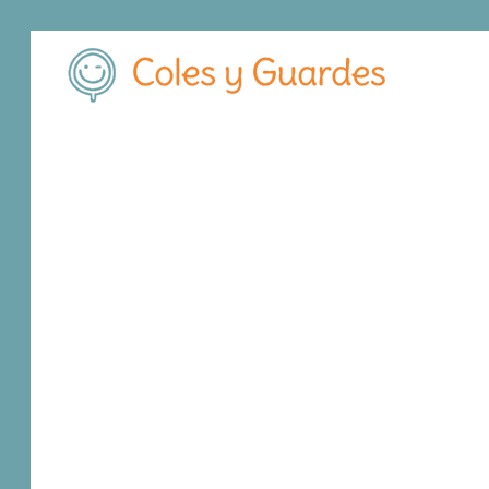
Inicio
Madrid
Madrid Capital
Centro
Institución Divino Ma
Institución Divin
Concertado
Calle San Vicente Ferrer, 82
, C.P.
28015
,
Ma