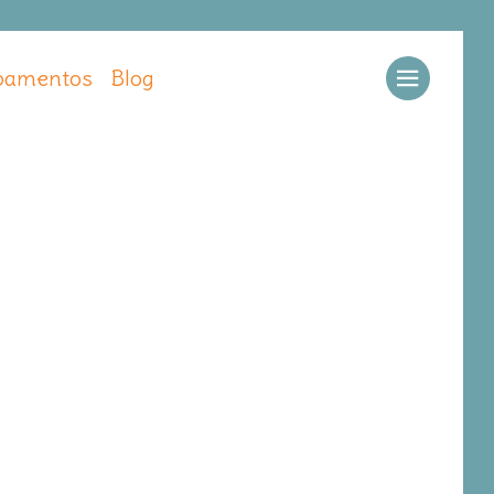
amentos
Blog
Llamar
Ver web
Enviar email