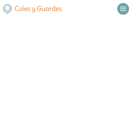
Inicio
Pontevedra
Vigo
Las Acacias
Las Acacias
Concertado
Camino de la Parrocha, 26, Bembrive
, C.P.
36214
,
Vigo
,
Pontevedra
Llamar
Ver web
Enviar email
Horario
De octubre a
Septiembre y