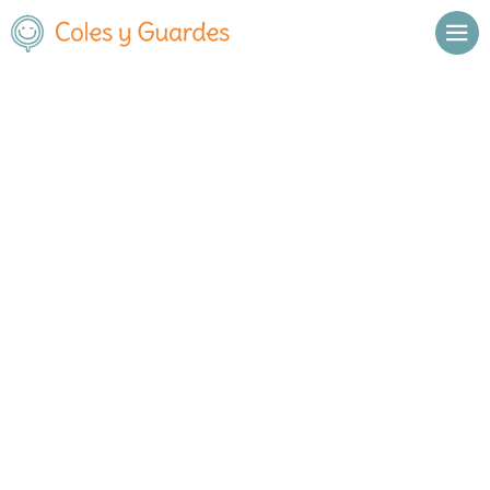
Inicio
Madrid
Leganés
Liceo San Pablo
Liceo San Pablo
Concertado
Alhelí 1
, C.P.
28911
,
Leganés
,
Madrid
Llamar
Ver web
Enviar email
Horario
De octubre a
Septiembre y