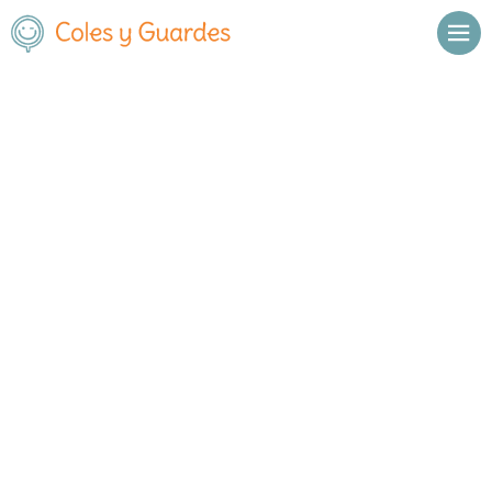
Inicio
Madrid
Alcobendas
María Teresa
María Teresa
Concertado
María Teresa 4
, C.P.
28100
,
Alcobendas
,
Madrid
Llamar
Ver web
Enviar email
Horario
Horario general del centro: