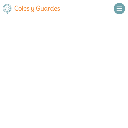
Inicio
Sevilla
Sevilla Área Metropolitana
Triana
Marista San Fernando
Marista San Fernando
Concertado
Plaza Marcelino
, C.P.
,
Sevilla Área Metropolitana
,
Champagnat, s/n,
41010
Sevilla
Llamar
Ver web
Enviar email
Horario
Horario general del centro: