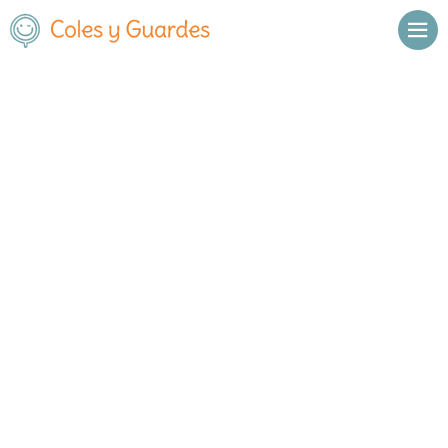
Inicio
Madrid
Fuenlabrada
Moncayo
Moncayo
Concertado
Avda. Regiones 12
, C.P.
28941
,
Fuenlabrada
,
Madrid
Llamar
Ver web
Enviar email
Horario
De octubre a
Septiembre y