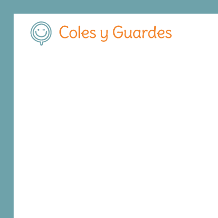
Inicio
Madrid
Pozuelo de Alarcón
Nuestra Señora de Scho
Nuestra Señora d
Privado
Camino de Alcorcón 17
, C.P.
28223
,
Pozuelo