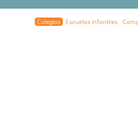
Colegios
Escuelas infantiles
Camp
enstat
e Schoenstat
 de Alarcón
,
Madrid