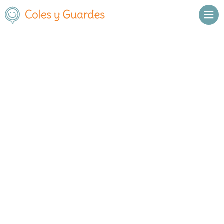
Inicio
Madrid
Madrid Capital
Moncloa-Aravaca
Nuestra Señora del Pilar - Fund. Trilema
Nuestra Señora del Pilar - Fund.
Trilema
Concertado
Calle Sánchez Preciado, 62
, C.P.
28039
,
Madrid Capital
,
Madrid
Llamar
Ver web
Enviar email