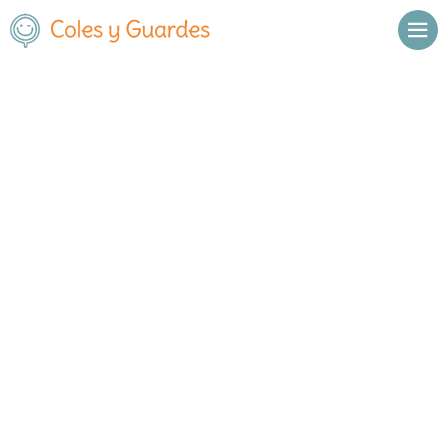
Inicio
Sevilla
Sevilla Área Metropolitana
Triana
Nuestra Señora del Rosario
Nuestra Señora del Rosario
Concertado
Pagés del Corro 32
, C.P.
41010
,
Sevilla Área Metropolitana
,
Sevilla
Llamar
Ver web
Enviar email
Horario
Horario general del centro: