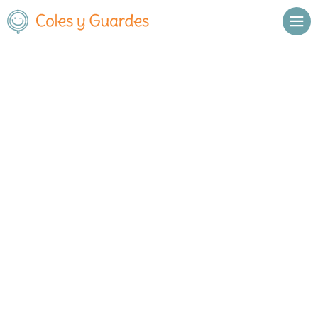
Inicio
Madrid
Alcobendas
San Patricio
San Patricio
Privado
Pº de Alcobendas, 9
, C.P.
28109
,
Alcobendas
,
Madrid
Llamar
Ver web
Enviar email
Horario
Horario general del centro: