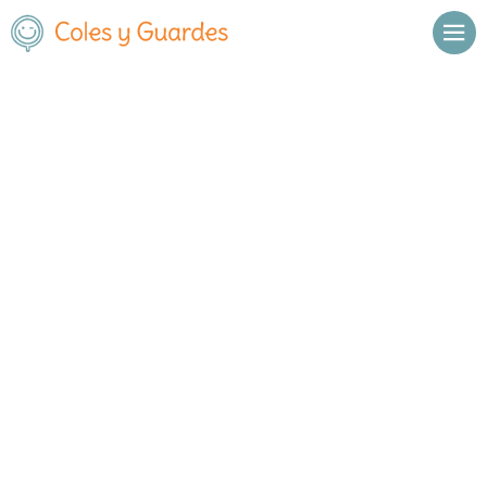
Inicio
Madrid
Boadilla del Monte
St. Michael II
St. Michael II
Extranjero
C/ Río Guadiana, 2. Urb. Parque
, C.P.
,
Boadilla del Monte
,
Boadilla
28669
Madrid
Llamar
Ver web
Enviar email
Horario
De octubre a
Septiembre y