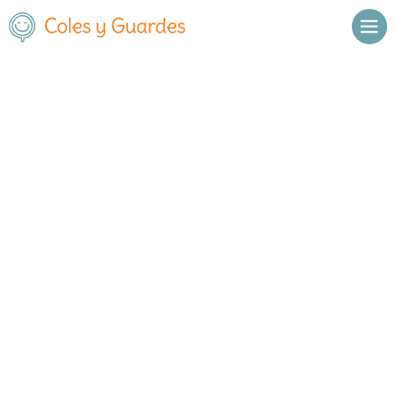
Inicio
Madrid
Madrid Capital
Puente de Vallecas
Colegio Tajamar
Colegio Tajamar
Concertado
Calle Pío Felipe 12
, C.P.
28038
,
Madrid Capital
,
Madrid
Llamar
Ver web
Enviar email