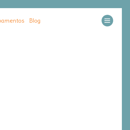
amentos
Blog
Llamar
Ver web
Enviar email