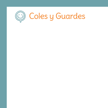
Inicio
Madrid
Fuenlabrada
Virgen de la Vega
Virgen de la Vega
Concertado
Comunidad de Madrid 20
, C.P.
28944
,
Fuen