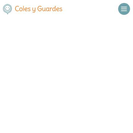
Inicio
Madrid
Madrid Capital
San Blas
Bright Kids Santo Ángel
Bright Kids Santo Ángel
Privado
Alcalá 587
, C.P.
28022
,
Madrid Capital
,
Madrid
Llamar
Ver web
Enviar email
Horario
Meses en los que