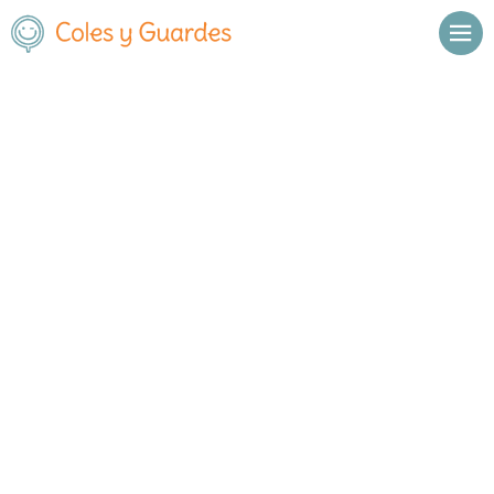
Inicio
Madrid
San Sebastián de los Reyes
Cascabel
Cascabel
Privado
Av. Castilla y León 6-
, C.P.
,
San Sebastián de los Reyes
,
8
28702
Madrid
Llamar
Ver web
Enviar email
Horario
Meses en los que