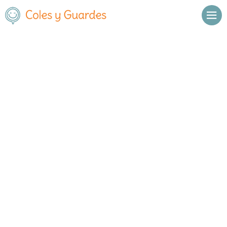
Inicio
Madrid
Madrid Capital
Salamanca
EIPA
EIPA
Privado
Bristol 1
, C.P.
28028
,
Madrid Capital
,
Madrid
Llamar
Ver web
Enviar email
Horario
Meses en los que