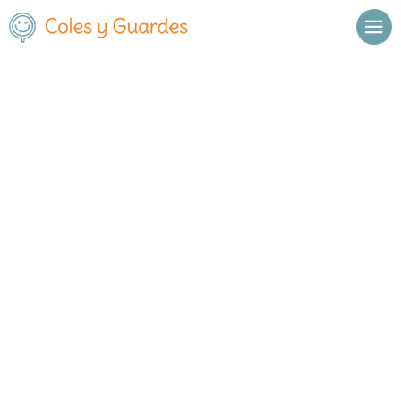
Inicio
Madrid
Madrid Capital
Vicálvaro
El Mundo de Mozart
El Mundo de Mozart
Privado
C/Nanclares de Oca 14 - C/Aramayona 5. En el Barrio
,
Madrid
, C.P.
de las Mercedes, junto al Polígono Empresarial Las
Capital
,
28022
Mercedes, Makro y el C.C. Plenilunio
Madrid
Llamar
Ver web
Enviar email