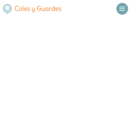
Inicio
Madrid
Madrid Capital
Chamberí
El Porvenir
El Porvenir
Privado
Calle Bravo Murillo 85
, C.P.
28003
,
Madrid Capital
,
Madrid
Llamar
Ver web
Enviar email
Horario
Meses en los que