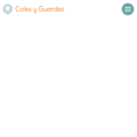
El Blog de Coles y Guardes
Últimas noticias
Educación
Becas y Ayudas
Ocio
Salud
Curiosidades
Campamentos
Extraescolares
6 mayo 2026
29 abril 2026
Becas y Ayudas
Becas y Ayudas