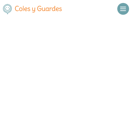
Inicio
Madrid
Madrid Capital
Villaverde
C.E.I.P. San Carlos
C.E.I.P. San Carlos
Público
Calle Geología, 2
, C.P.
28021
,
Madrid Capital
,
Madrid
Llamar
Ver web
Enviar email
Horario
De octubre a
Septiembre y