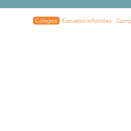
Colegios
Escuelas infantiles
Camp
n Escolar Europa
ón Escolar Europa
apital
,
Madrid