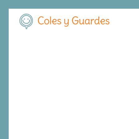
Inicio
Madrid
Madrid Capital
Villaverde
Colegio Agrupació
Colegio Agrupaci
Concertado
Calle Miguel Solas, 12
, C.P.
28021
,
Madrid C