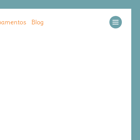
amentos
Blog
Llamar
Ver web
Enviar email